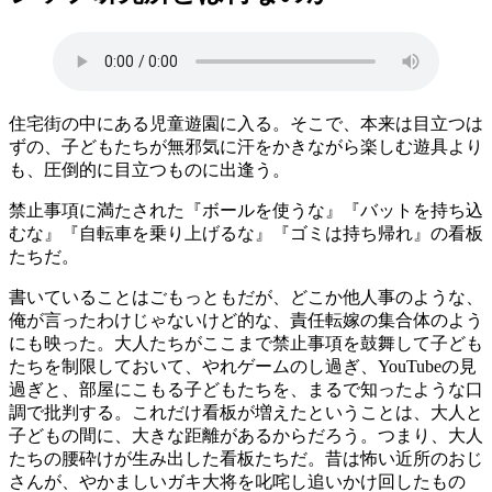
住宅街の中にある児童遊園に入る。そこで、本来は目立つは
ずの、子どもたちが無邪気に汗をかきながら楽しむ遊具より
も、圧倒的に目立つものに出逢う。
禁止事項に満たされた『ボールを使うな』『バットを持ち込
むな』『自転車を乗り上げるな』『ゴミは持ち帰れ』の看板
たちだ。
書いていることはごもっともだが、どこか他人事のような、
俺が言ったわけじゃないけど的な、責任転嫁の集合体のよう
にも映った。大人たちがここまで禁止事項を鼓舞して子ども
たちを制限しておいて、やれゲームのし過ぎ、YouTubeの見
過ぎと、部屋にこもる子どもたちを、まるで知ったような口
調で批判する。これだけ看板が増えたということは、大人と
子どもの間に、大きな距離があるからだろう。つまり、大人
たちの腰砕けが生み出した看板たちだ。昔は怖い近所のおじ
さんが、やかましいガキ大将を叱咤し追いかけ回したもの