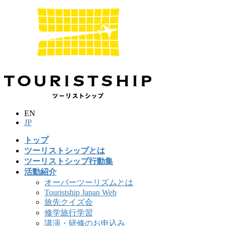
コ
ナ
ン
ビ
テ
ゲ
ン
ー
ツ
シ
に
ョ
移
ン
動
に
移
動
EN
JP
トップ
ツーリストシップとは
ツーリストシップ行動集
活動紹介
オーバーツーリズムとは
Touristship Japan Web
旅先クイズ会
修学旅行学習
講演・研修のお申込み