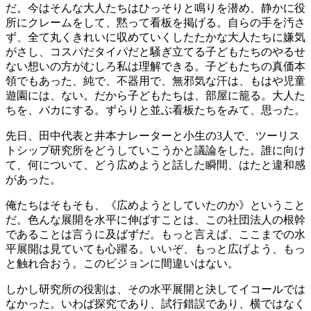
だ。今はそんな大人たちはひっそりと鳴りを潜め、静かに役
所にクレームをして、黙って看板を掲げる。自らの手を汚さ
ず、全て丸くきれいに収めていくしたたかな大人たちに嫌気
がさし、コスパだタイパだと騒ぎ立てる子どもたちのやるせ
ない想いの方がむしろ私は理解できる。子どもたちの真価本
領でもあった、純で、不器用で、無邪気な汗は、もはや児童
遊園には、ない。だから子どもたちは、部屋に籠る。大人た
ちを、バカにする。ずらりと並ぶ看板たちをみて、思った。
先日、田中代表と井本ナレーターと小生の3人で、ツーリス
トシップ研究所をどうしていこうかと議論をした。誰に向け
て、何について、どう広めようと話した瞬間、はたと違和感
があった。
俺たちはそもそも、《広めようとしていたのか》ということ
だ。色んな展開を水平に伸ばすことは、この社団法人の根幹
であることは言うに及ばずだ。もっと言えば、ここまでの水
平展開は見ていても心躍る。いいぞ、もっと広げよう、もっ
と触れ合おう。このビジョンに間違いはない。
しかし研究所の役割は、その水平展開と決してイコールでは
なかった。いわば探究であり、試行錯誤であり、横ではなく