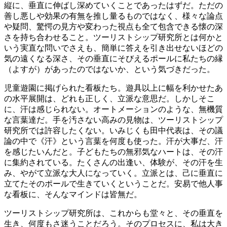
縦に、垂直に伸ばし深めていくことであったはずだ。ただの
善し悪しや効果の有無を推し量るものではなく、様々な論点
や疑問、驚愕の見方や変わった視点も全て包含できる懐の深
さを持ち合わせること。ツーリストシップ研究所とは何かと
いう実直な問いでさえも、簡単に答えを引き出せないほどの
気の遠くなる深さ、その垂直にそびえるポールに私たちの縁
（よすが）があったのではないか、という気づきだった。
児童遊園に掲げられた看板たち。遊具以上に幅を利かせたあ
の水平展開は、どれも正しく、立派な意思だ。しかしそこ
に、汗は感じられない。オートメーションのような、無機質
な言葉達だ。手を汚さない高みの見物は、ツーリストシップ
研究所では許容したくない。いみじくも田中代表は、その議
論の中で《汗》という言葉を何度も使った。汗が大事だ、汗
を感じたいんだと。子どもたちの無邪気なハートは、その汗
に集約されている。たくさんの出逢い、体験が、その汗を生
み、やがて立派な大人になっていく。立派とは、己に垂直に
立てたそのポールで生きていくということだ。安易で他人事
な看板に、そんなマインドは皆無だ。
ツーリストシップ研究所は、これからも堂々と、その垂直を
生き、何度もさ迷うことだろう。そのプロセスに、私は大き