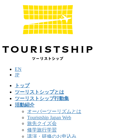
コ
ナ
ン
ビ
テ
ゲ
ン
ー
ツ
シ
に
ョ
移
ン
動
に
移
動
EN
JP
トップ
ツーリストシップとは
ツーリストシップ行動集
活動紹介
オーバーツーリズムとは
Touristship Japan Web
旅先クイズ会
修学旅行学習
講演・研修のお申込み