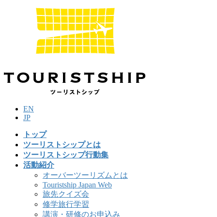
コ
ナ
ン
ビ
テ
ゲ
ン
ー
ツ
シ
に
ョ
移
ン
動
に
移
動
EN
JP
トップ
ツーリストシップとは
ツーリストシップ行動集
活動紹介
オーバーツーリズムとは
Touristship Japan Web
旅先クイズ会
修学旅行学習
講演・研修のお申込み