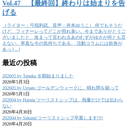
Vol.47 【最終回】終わりは始まりを告
げる
（ライター：弓指利武、音声：井本ゆうこ） 何でもそうだ
けど、フィナーレってどこか照れ臭い。今までありがとうご
ざいましたと、改まって言われるあのむずがゆさが何とも言
えない。率直な今の気持ちである。 活動コラムには前身が
あっ […]
最近の投稿
202605 by Tanaka ８期始まりました
2026年5月3日
202605 by Uesato ゴールデンウィークに、晴れ間を願って
2026年5月1日
202604 by Haruta ツーリストシップは、熱量だけでは伝わら
ない
2026年4月30日
202604 by Sakurai ツーリストシップ卒業します!!!!
2026年4月20日