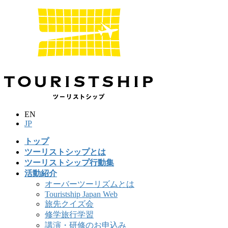
コ
ナ
ン
ビ
テ
ゲ
ン
ー
ツ
シ
に
ョ
移
ン
動
に
移
動
EN
JP
トップ
ツーリストシップとは
ツーリストシップ行動集
活動紹介
オーバーツーリズムとは
Touristship Japan Web
旅先クイズ会
修学旅行学習
講演・研修のお申込み