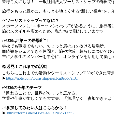
皆様こんにちは！ 一般社団法人ツーリストシップの春田で
旅行をもっと豊かに、もっと心地よくする“新しい視点”を、
🛫
ツーリストシップってなに？
スポーツマンに“スポーツマンシップ”があるように、旅行者
旅のスタイルを広めるため、私たちは活動しています✨
👫
U30は“第三の居場所”！
学校でも職場でもない、ちょっと肩の力を抜ける居場所。
価値観をシェアできる仲間と、旅や地域、暮らしについてゆる
主に大学生のメンバーを中心に、オンラインを活用して楽し
📚
必見！これまでの活動
こちらにこれまでの活動やツーリストシップU30ができた背
▶
https://note.com/touristship/n/n3ca8e667af3c
🌱
U30の今年のテーマ
「関わることで、世界がちょっと広がる」
学業や仕事が忙しくても大丈夫。「無理なく」参加できるよ
💌
参加してみたい人はこちらから！
▶︎
https://forms.gle/6D5zGMCXN8cY6fht5