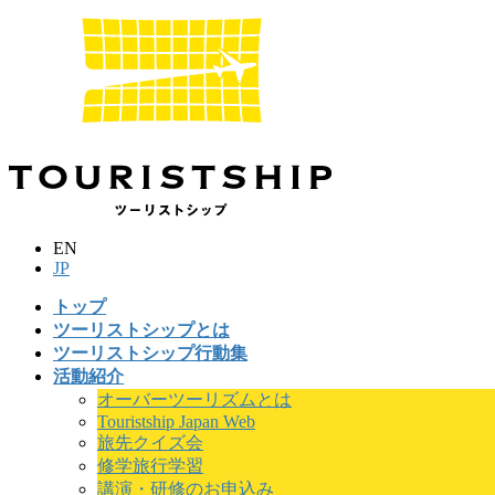
コ
ナ
ン
ビ
テ
ゲ
ン
ー
ツ
シ
に
ョ
移
ン
動
に
移
動
EN
JP
トップ
ツーリストシップとは
ツーリストシップ行動集
活動紹介
オーバーツーリズムとは
Touristship Japan Web
旅先クイズ会
修学旅行学習
講演・研修のお申込み