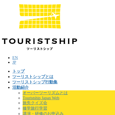
コ
ナ
ン
ビ
テ
ゲ
ン
ー
ツ
シ
に
ョ
移
ン
動
に
移
動
EN
JP
トップ
ツーリストシップとは
ツーリストシップ行動集
活動紹介
オーバーツーリズムとは
Touristship Japan Web
旅先クイズ会
修学旅行学習
講演・研修のお申込み