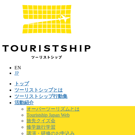
コ
ナ
ン
ビ
テ
ゲ
ン
ー
ツ
シ
に
ョ
移
ン
動
に
移
動
EN
JP
トップ
ツーリストシップとは
ツーリストシップ行動集
活動紹介
オーバーツーリズムとは
Touristship Japan Web
旅先クイズ会
修学旅行学習
講演・研修のお申込み