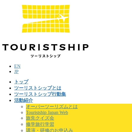
コ
ナ
ン
ビ
テ
ゲ
ン
ー
ツ
シ
に
ョ
移
ン
動
に
移
動
EN
JP
トップ
ツーリストシップとは
ツーリストシップ行動集
活動紹介
オーバーツーリズムとは
Touristship Japan Web
旅先クイズ会
修学旅行学習
講演・研修のお申込み