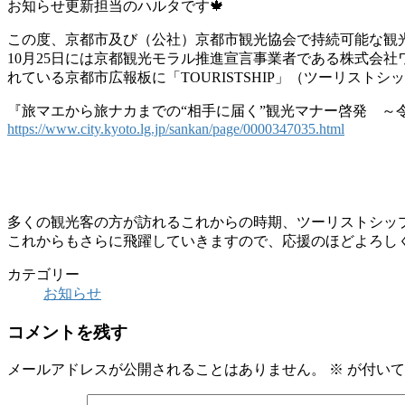
お知らせ更新担当のハルタです🍁
この度、京都市及び（公社）京都市観光協会で持続可能な観
10月25日には京都観光モラル推進宣言事業者である株式会
れている京都市広報板に「TOURISTSHIP」（ツーリストシップ
『旅マエから旅ナカまでの“相手に届く”観光マナー啓発 ～令和
https://www.city.kyoto.lg.jp/sankan/page/0000347035.html
多くの観光客の方が訪れるこれからの時期、ツーリストシッ
これからもさらに飛躍していきますので、応援のほどよろし
カテゴリー
お知らせ
コメントを残す
メールアドレスが公開されることはありません。
※
が付いて