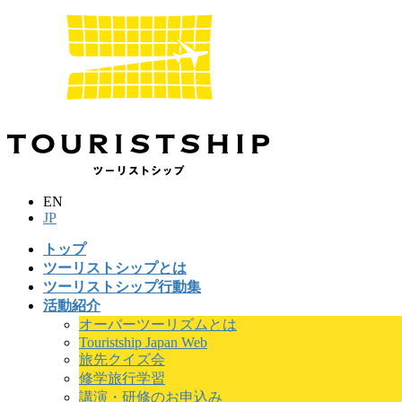
コ
ナ
ン
ビ
テ
ゲ
ン
ー
ツ
シ
に
ョ
移
ン
動
に
移
動
EN
JP
トップ
ツーリストシップとは
ツーリストシップ行動集
活動紹介
オーバーツーリズムとは
Touristship Japan Web
旅先クイズ会
修学旅行学習
講演・研修のお申込み