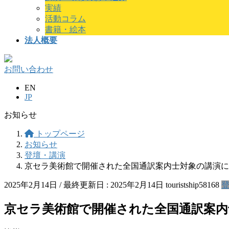
実績
活動コラム
書籍・絵本
法人概要
お問い合わせ
EN
JP
お知らせ
トップページ
お知らせ
登壇・講演
京セラ美術館で開催された全国通訳案内士対象の講演に
2025年2月14日
/ 最終更新日 :
2025年2月14日
touristship58168
京セラ美術館で開催された全国通訳案内