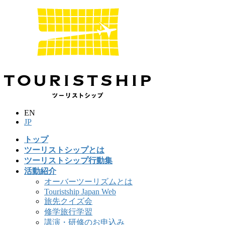
コ
ナ
ン
ビ
テ
ゲ
ン
ー
ツ
シ
に
ョ
移
ン
動
に
移
動
EN
JP
トップ
ツーリストシップとは
ツーリストシップ行動集
活動紹介
オーバーツーリズムとは
Touristship Japan Web
旅先クイズ会
修学旅行学習
講演・研修のお申込み