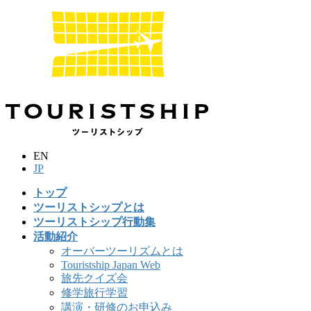
コ
ナ
ン
ビ
テ
ゲ
ン
ー
ツ
シ
に
ョ
移
ン
動
に
移
動
EN
JP
トップ
ツーリストシップとは
ツーリストシップ行動集
活動紹介
オーバーツーリズムとは
Touristship Japan Web
旅先クイズ会
修学旅行学習
講演・研修のお申込み