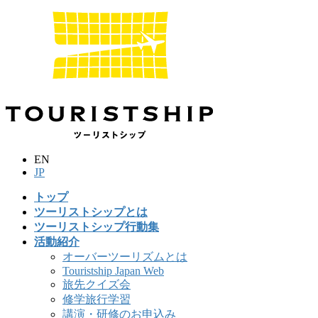
コ
ナ
ン
ビ
テ
ゲ
ン
ー
ツ
シ
に
ョ
移
ン
動
に
移
動
EN
JP
トップ
ツーリストシップとは
ツーリストシップ行動集
活動紹介
オーバーツーリズムとは
Touristship Japan Web
旅先クイズ会
修学旅行学習
講演・研修のお申込み