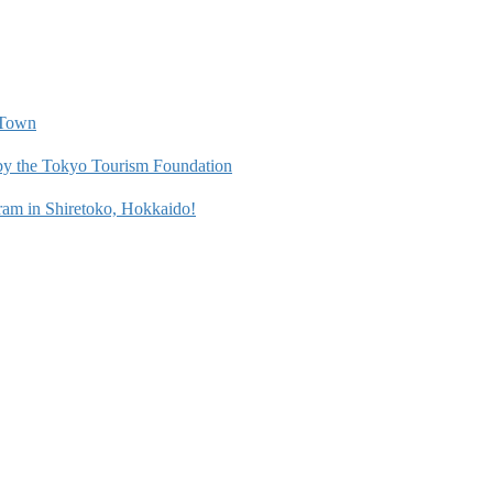
i Town
by the Tokyo Tourism Foundation
ram in Shiretoko, Hokkaido!