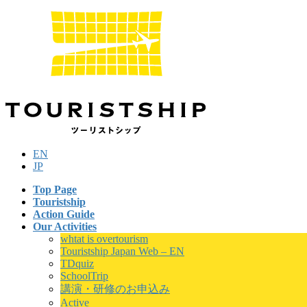
Skip
Skip
to
to
the
the
content
Navigation
EN
JP
Top Page
Touristship
Action Guide
Our Activities
whtat is overtourism
Touristship Japan Web – EN
TDquiz
SchoolTrip
講演・研修のお申込み
Active