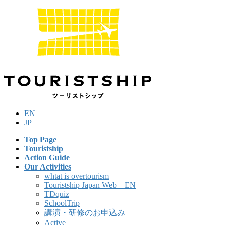
Skip
Skip
to
to
the
the
content
Navigation
EN
JP
Top Page
Touristship
Action Guide
Our Activities
whtat is overtourism
Touristship Japan Web – EN
TDquiz
SchoolTrip
講演・研修のお申込み
Active