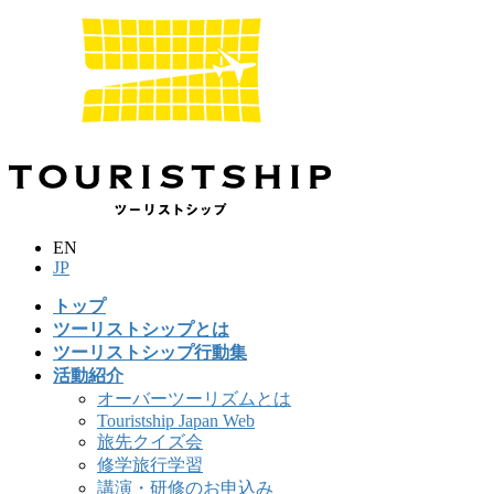
コ
ナ
ン
ビ
テ
ゲ
ン
ー
ツ
シ
に
ョ
移
ン
動
に
移
動
EN
JP
トップ
ツーリストシップとは
ツーリストシップ行動集
活動紹介
オーバーツーリズムとは
Touristship Japan Web
旅先クイズ会
修学旅行学習
講演・研修のお申込み