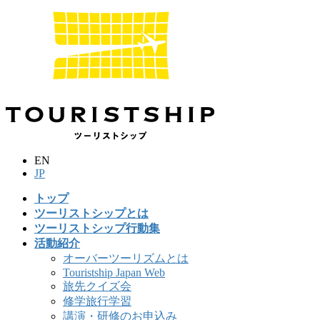
コ
ナ
ン
ビ
テ
ゲ
ン
ー
ツ
シ
に
ョ
移
ン
動
に
移
動
EN
JP
トップ
ツーリストシップとは
ツーリストシップ行動集
活動紹介
オーバーツーリズムとは
Touristship Japan Web
旅先クイズ会
修学旅行学習
講演・研修のお申込み