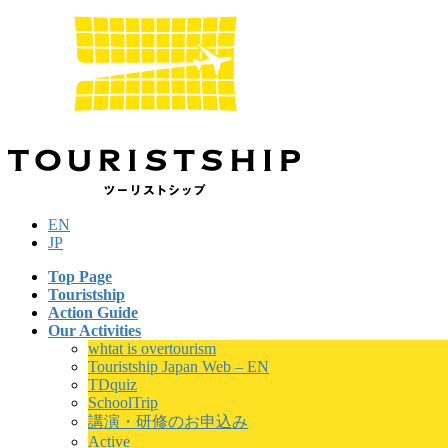
Skip
Skip
to
to
the
the
content
Navigation
EN
JP
Top Page
Touristship
Action Guide
Our Activities
whtat is overtourism
Touristship Japan Web – EN
TDquiz
SchoolTrip
講演・研修のお申込み
Active