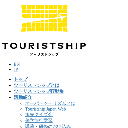
コ
ナ
ン
ビ
テ
ゲ
ン
ー
ツ
シ
に
ョ
移
ン
動
に
移
動
EN
JP
トップ
ツーリストシップとは
ツーリストシップ行動集
活動紹介
オーバーツーリズムとは
Touristship Japan Web
旅先クイズ会
修学旅行学習
講演・研修のお申込み