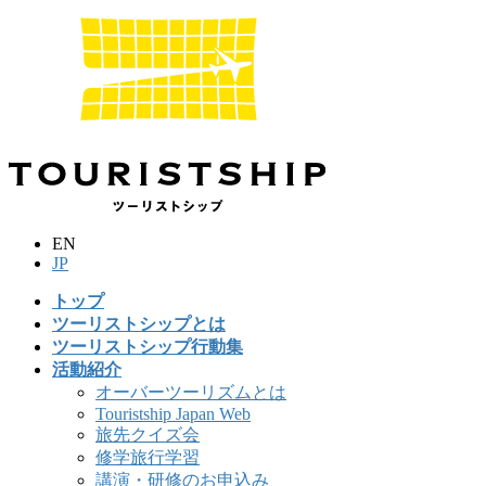
コ
ナ
ン
ビ
テ
ゲ
ン
ー
ツ
シ
に
ョ
移
ン
動
に
移
動
EN
JP
トップ
ツーリストシップとは
ツーリストシップ行動集
活動紹介
オーバーツーリズムとは
Touristship Japan Web
旅先クイズ会
修学旅行学習
講演・研修のお申込み